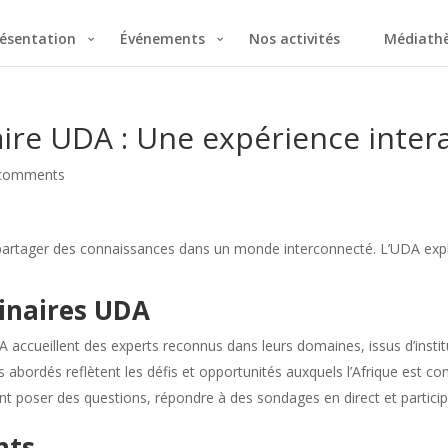
ésentation
Événements
Nos activités
Médiath
aire UDA : Une expérience inter
comments
r partager des connaissances dans un monde interconnecté. L’UDA exp
binaires UDA
 accueillent des experts reconnus dans leurs domaines, issus d’institu
s abordés reflètent les défis et opportunités auxquels l’Afrique est co
nt poser des questions, répondre à des sondages en direct et partici
nts