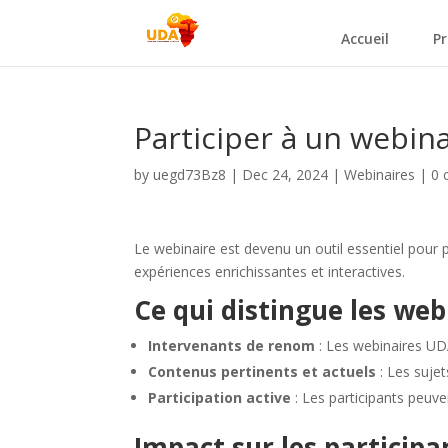
Accueil
Pr
Participer à un webin
by
uegd73Bz8
|
Dec 24, 2024
|
Webinaires
|
0 
Le webinaire est devenu un outil essentiel pou
expériences enrichissantes et interactives.
Ce qui distingue les we
Intervenants de renom
: Les webinaires UDA
Contenus pertinents et actuels
: Les sujet
Participation active
: Les participants peuve
Impact sur les participa