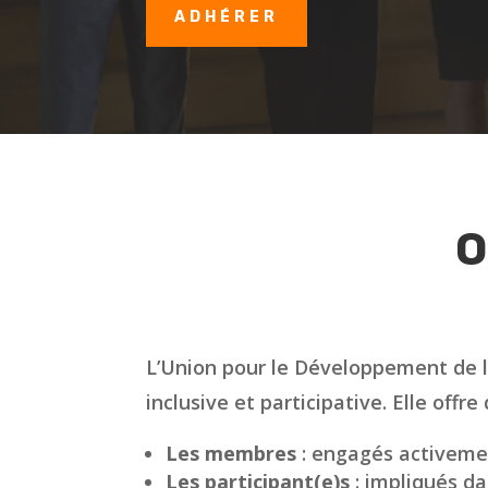
ADHÉRER
O
L’Union pour le Développement de l
inclusive et participative. Elle off
Les membres
: engagés activemen
Les participant(e)s
: impliqués da