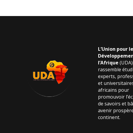
L’Union pour l
Développemen
l’Afrique
(UDA)
rassemble étudi
experts, profes
et universitaire
africains pour
promouvoir l’é
de savoirs et bâ
avenir prospère
continent.