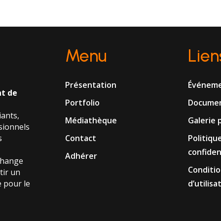
Menu
Lien
e
Présentation
Événem
t de
Portfolio
Documen
ants,
Médiathèque
Galerie 
sionnels
s
Contact
Politiqu
confiden
Adhérer
change
Conditio
tir un
 pour le
d’utilisa