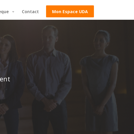
èque
Contact
Mon Espace UDA
ment