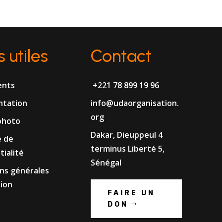
s utiles
Contact
ents
+221 78 899 19 96
tation
info@udaorganisation.
org
photo
Dakar, Dieuppeul 4
e de
terminus Liberté 5,
tialité
Sénégal
ns générales
tion
FAIRE UN
DON