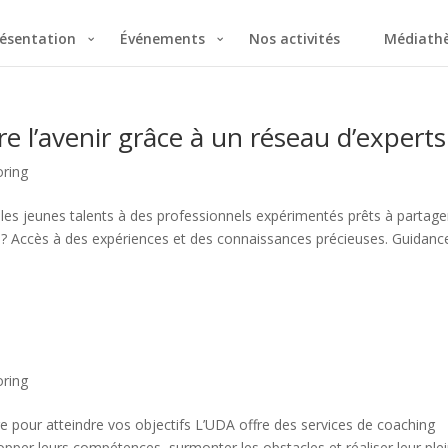
ésentation
Événements
Nos activités
Médiath
e l’avenir grâce à un réseau d’experts
ring
s jeunes talents à des professionnels expérimentés prêts à partage
or ? Accès à des expériences et des connaissances précieuses. Guidanc
ring
our atteindre vos objectifs L’UDA offre des services de coaching
lopper leurs compétences, surmonter les obstacles et réaliser leur ple