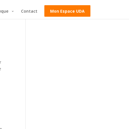
èque
Contact
Mon Espace UDA
r
e
in