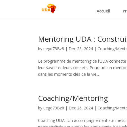
Accueil
Pr
Mentoring UDA : Construir
by
uegd73Bz8
|
Dec 26, 2024
|
Coaching/Mento
Le programme de mentoring de l’UDA connecte le
leur savoir et leurs conseils. Pourquoi un ment
dans les moments clés de la vie...
Coaching/Mentoring
by
uegd73Bz8
|
Dec 26, 2024
|
Coaching/Mento
Coaching UDA : Un accompagnement sur mesure p
personnalisés pour aider les participants à déve