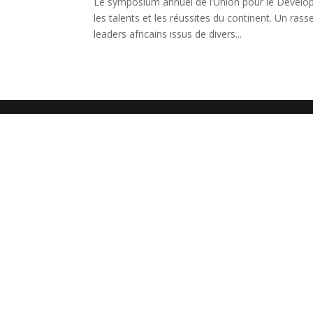
Le symposium annuel de l’Union pour le Dévelop
les talents et les réussites du continent. Un r
leaders africains issus de divers...