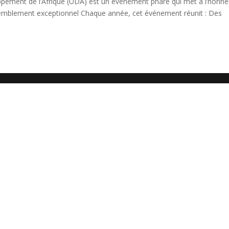
pement de l’Afrique (UDA) est un événement phare qui met à l’honne
assemblement exceptionnel Chaque année, cet événement réunit : Des