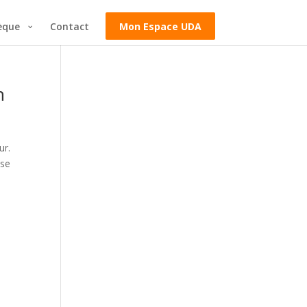
èque
Contact
Mon Espace UDA
n
ur.
ise