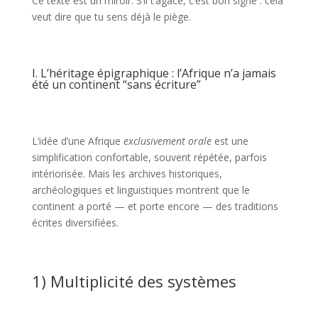
Ce texte est un miroir. S’il t’agace, c’est bon signe : cela
veut dire que tu sens déjà le piège.
I. L’héritage épigraphique : l’Afrique n’a jamais
été un continent “sans écriture”
L’idée d’une Afrique
exclusivement orale
est une
simplification confortable, souvent répétée, parfois
intériorisée. Mais les archives historiques,
archéologiques et linguistiques montrent que le
continent a porté — et porte encore — des traditions
écrites diversifiées.
1) Multiplicité des systèmes