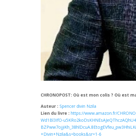
CHRONOPOST: Où est mon colis ? Où est ma 
Auteur :
Spencer divin Nzila
Lien du livre :
https://www.amazon.fr/CHRONOP
Wd1Bl3IfO-u5KRo2koDsKHNEsAJeQThczAQhU4
BZPww7ojjiKh_38hlDcuA.8EtogEVfeu_pw3HhiL
+Divin+Nzila&s=books&sr=1-6