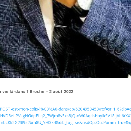
vie là-dans ? Broché – 2 août 2022
OST-est-mon-colis-l%C3%A0-dans/dp/6204958453/ref=sr_1_6?dib=e
HVD3eLPVsgNGdpELq2_7Wjm8v5xs8JQ-nW0AqdsHayIkSV18ijAh6rXX
KmbcKk2G23l9s2bm8U_YHl3x4&dib_tag=se&nsdOptOutParam=true&q