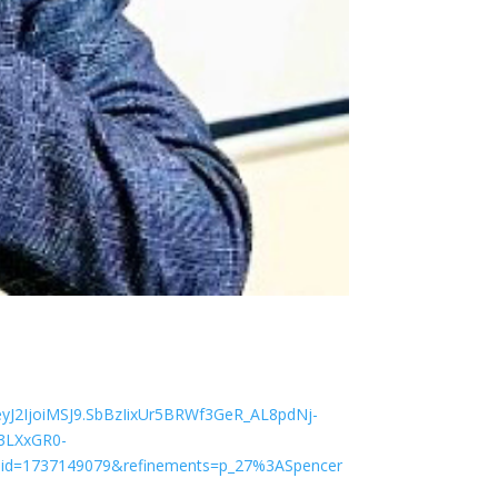
yJ2IjoiMSJ9.SbBzIixUr5BRWf3GeR_AL8pdNj-
3LXxGR0-
id=1737149079&refinements=p_27%3ASpencer