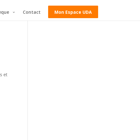
èque
Contact
Mon Espace UDA
s et
s