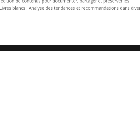
 l’édition de contenus pour documenter, partager et préserver les
 Livres blancs : Analyse des tendances et recommandations dans dive