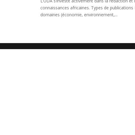
L’UDA s’investit activement dans la rédaction et
connaissances africaines. Types de publications
domaines (économie, environnement,...