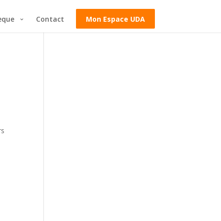
èque
Contact
Mon Espace UDA
s
rs